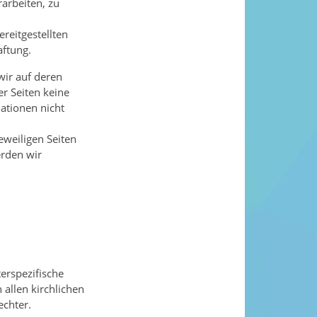
rarbeiten, zu
reitgestellten
aftung.
wir auf deren
er Seiten keine
mationen nicht
jeweiligen Seiten
erden wir
erspezifische
 allen kirchlichen
echter.