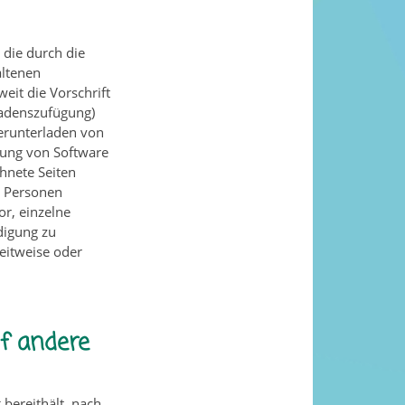
 die durch die
altenen
eit die Vorschrift
hadenszufügung)
Herunterladen von
zung von Software
hnete Seiten
e Personen
or, einzelne
digung zu
zeitweise oder
f andere
 bereithält, nach