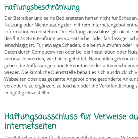
Haftungsbeschränkung:
Der Betreiber und seine Bediensteten haften nicht für Schäden,
Nutzung oder Nichtnutzung der in ihrem Internetangebot enth
Informationen entstehen. Der Haftungsausschluss gilt nicht, sow
des § 823 BGB (Haftung bei vorsätzlicher oder fahrlässiger Sc
einschlägig ist. Für etwaige Schäden, die beim Aufrufen oder 
Daten durch Computerviren oder bei der Installation oder Nut
verursacht werden, wird nicht gehaftet. Namentlich gekennzeic
geben die Auffassungen und Erkenntnisse der unterzeichnend
wieder. Die kirchliche Dienststelle behält es sich ausdrücklich v
Webseiten oder das gesamte Angebot ohne gesonderte Ankün
verändern, zu ergänzen, zu löschen oder die Veröffentlichung 
endgültig einzustellen.
Haftungsausschluss für Verweise au
Internetseiten
Der Betreiber ist nur für die eigenen Inhalte, die es zur Nutzung