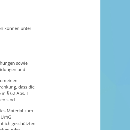
ten können unter
chungen sowie
heidungen und
lgemeinen
ränkung, dass die
in § 62 Abs. 1
en sind.
ztes Material zum
3 UrhG
tlich geschützten
schen oder