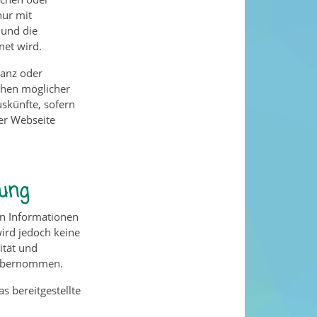
nur mit
 und die
net wird.
ganz oder
ehen möglicher
uskünfte, sofern
der Webseite
kung
ten Informationen
ird jedoch keine
lität und
n übernommen.
s bereitgestellte