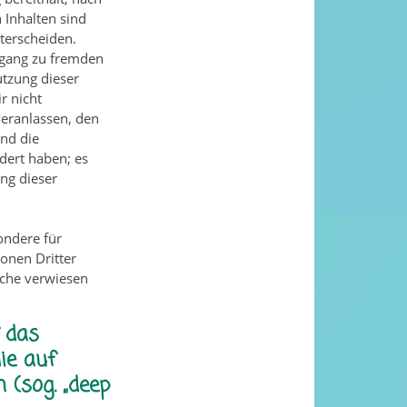
 Inhalten sind
terscheiden.
ugang zu fremden
utzung dieser
r nicht
veranlassen, den
und die
dert haben; es
ng dieser
sondere für
onen Dritter
elche verwiesen
 das
ie auf
 (sog. „deep