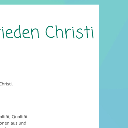
hristi.
lität, Qualität
tionen aus und