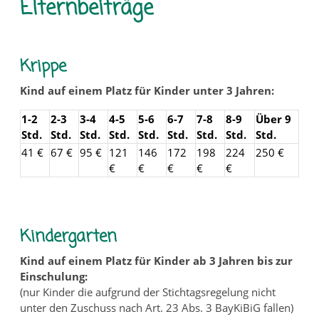
Elternbeiträge
Krippe
Kind auf einem Platz für Kinder unter 3 Jahren:
1-2
2-3
3-4
4-5
5-6
6-7
7-8
8-9
Über 9
Std.
Std.
Std.
Std.
Std.
Std.
Std.
Std.
Std.
41 €
67 €
95 €
121
146
172
198
224
250 €
€
€
€
€
€
Kindergarten
Kind auf einem Platz für Kinder ab 3 Jahren bis zur
Einschulung:
(nur Kinder die aufgrund der Stichtagsregelung nicht
unter den Zuschuss nach Art. 23 Abs. 3 BayKiBiG fallen)