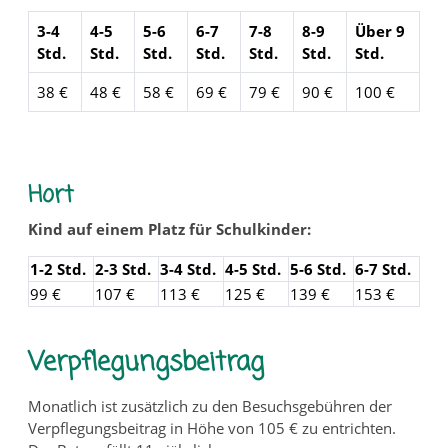
3-4
4-5
5-6
6-7
7-8
8-9
Über 9
Std.
Std.
Std.
Std.
Std.
Std.
Std.
38 €
48 €
58 €
69 €
79 €
90 €
100 €
Hort
Kind auf einem Platz für Schulkinder:
1-2 Std.
2-3 Std.
3-4 Std.
4-5 Std.
5-6 Std.
6-7 Std.
99 €
107 €
113 €
125 €
139 €
153 €
Verpflegungsbeitrag
Monatlich ist zusätzlich zu den Besuchsgebühren der
Verpflegungsbeitrag in Höhe von 105 € zu entrichten.